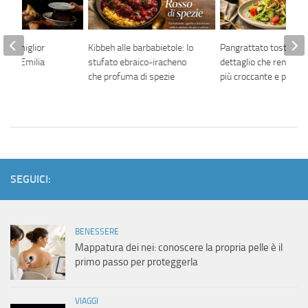
e il miglior
Kibbeh alle barbabietole: lo
Pangrattato tostato: i
Reggio Emilia
stufato ebraico-iracheno
dettaglio che rende l’i
che profuma di spezie
più croccante e più el
SEGUICI:
BENESSERE
Mappatura dei nei: conoscere la propria pelle è il
primo passo per proteggerla
VIAGGI