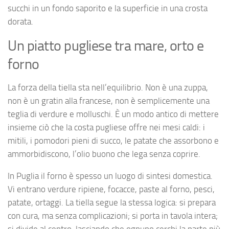
succhi in un fondo saporito e la superficie in una crosta
dorata.
Un piatto pugliese tra mare, orto e
forno
La forza della tiella sta nell’equilibrio. Non è una zuppa,
non è un gratin alla francese, non è semplicemente una
teglia di verdure e molluschi. È un modo antico di mettere
insieme ciò che la costa pugliese offre nei mesi caldi: i
mitili, i pomodori pieni di succo, le patate che assorbono e
ammorbidiscono, l’olio buono che lega senza coprire.
In Puglia il forno è spesso un luogo di sintesi domestica.
Vi entrano verdure ripiene, focacce, paste al forno, pesci,
patate, ortaggi. La tiella segue la stessa logica: si prepara
con cura, ma senza complicazioni; si porta in tavola intera;
si divide al centro, lasciando che ognuno cerchi la parte più