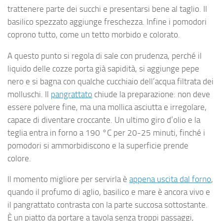
trattenere parte dei succhi e presentarsi bene al taglio. Il
basilico spezzato aggiunge freschezza. Infine i pomodori
coprono tutto, come un tetto morbido e colorato.
A questo punto si regola di sale con prudenza, perché il
liquido delle cozze porta già sapidità, si aggiunge pepe
nero e si bagna con qualche cucchiaio dell’acqua filtrata dei
molluschi. Il
pangrattato
chiude la preparazione: non deve
essere polvere fine, ma una mollica asciutta e irregolare,
capace di diventare croccante. Un ultimo giro d’olio e la
teglia entra in forno a 190 °C per 20-25 minuti, finché i
pomodori si ammorbidiscono e la superficie prende
colore.
Il momento migliore per servirla è
appena uscita dal forno
,
quando il profumo di aglio, basilico e mare è ancora vivo e
il pangrattato contrasta con la parte succosa sottostante.
È un piatto da portare a tavola senza troppi passaggi,