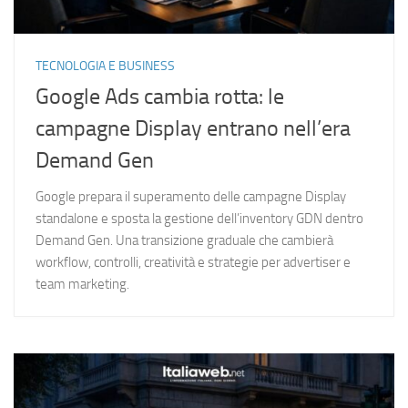
TECNOLOGIA E BUSINESS
Google Ads cambia rotta: le
campagne Display entrano nell’era
Demand Gen
Google prepara il superamento delle campagne Display
standalone e sposta la gestione dell’inventory GDN dentro
Demand Gen. Una transizione graduale che cambierà
workflow, controlli, creatività e strategie per advertiser e
team marketing.