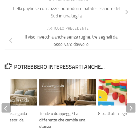
Tiella pugliese con cozze, pomodori e patate: il sapore del
Sud in una teglia
ARTICOLO PRECEDENTE
Il viso invecchia anche senza rughe: tre segnali da
osservare davvero
POTREBBERO INTERESSARTI ANCHE...
let casa: guida
Tende o drappeggi? La
Giocattoli in legno
 e accessori da
differenza che cambia una
a
stanza