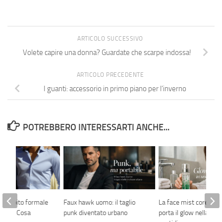
ARTICOLO SUCCESSIVO
Volete capire una donna? Guardate che scarpe indossa!
ARTICOLO PRECEDENTE
I guanti: accessorio in primo piano per l’inverno
POTREBBERO INTERESSARTI ANCHE...
tra abito formale
Faux hawk uomo: il taglio
La face mist coreana 
gante: Cosa
punk diventato urbano
porta il glow nella ski