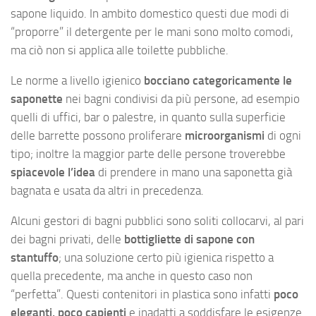
sapone liquido. In ambito domestico questi due modi di
“proporre” il detergente per le mani sono molto comodi,
ma ciò non si applica alle toilette pubbliche.
Le norme a livello igienico
bocciano categoricamente le
saponette
nei bagni condivisi da più persone, ad esempio
quelli di uffici, bar o palestre, in quanto sulla superficie
delle barrette possono proliferare
microorganismi
di ogni
tipo; inoltre la maggior parte delle persone troverebbe
spiacevole l’idea
di prendere in mano una saponetta già
bagnata e usata da altri in precedenza.
Alcuni gestori di bagni pubblici sono soliti collocarvi, al pari
dei bagni privati, delle
bottigliette di sapone con
stantuffo
; una soluzione certo più igienica rispetto a
quella precedente, ma anche in questo caso non
“perfetta”. Questi contenitori in plastica sono infatti
poco
eleganti, poco capienti
e inadatti a soddisfare le esigenze