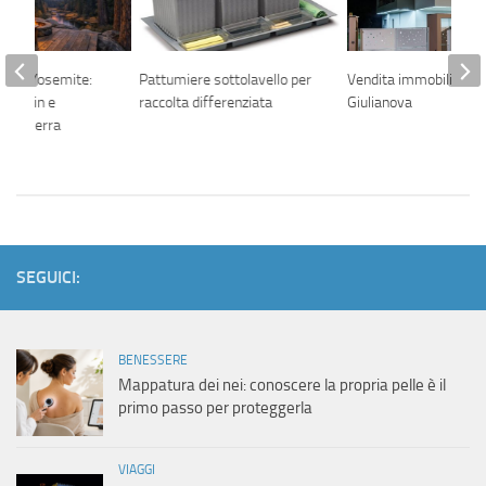
re a Yosemite:
Pattumiere sottolavello per
Vendita immobili a
i, cabin e
raccolta differenziata
Giulianova
lla Sierra
SEGUICI:
BENESSERE
Mappatura dei nei: conoscere la propria pelle è il
primo passo per proteggerla
VIAGGI