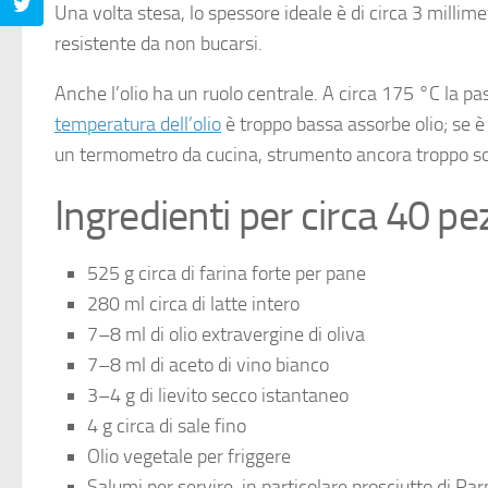
Una volta stesa, lo spessore ideale è di circa 3 milli
resistente da non bucarsi.
Anche l’olio ha un ruolo centrale. A circa 175 °C la pa
temperatura dell’olio
è troppo bassa assorbe olio; se è 
un termometro da cucina, strumento ancora troppo sott
Ingredienti per circa 40 pe
525 g circa di farina forte per pane
280 ml circa di latte intero
7–8 ml di olio extravergine di oliva
7–8 ml di aceto di vino bianco
3–4 g di lievito secco istantaneo
4 g circa di sale fino
Olio vegetale per friggere
Salumi per servire, in particolare prosciutto di Pa