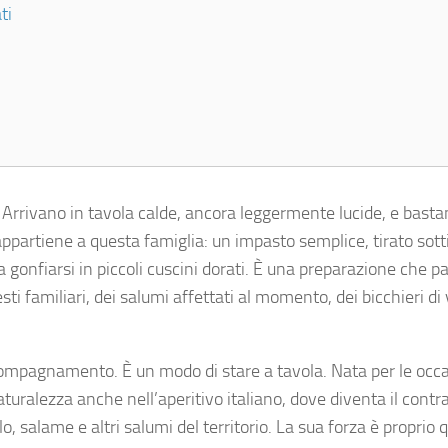
ti
 Arrivano in tavola calde, ancora leggermente lucide, e bast
 appartiene a questa famiglia: un impasto semplice, tirato sotti
 a gonfiarsi in piccoli cuscini dorati. È una preparazione che p
sti familiari, dei salumi affettati al momento, dei bicchieri di
ccompagnamento. È un modo di stare a tavola. Nata per le occ
 naturalezza anche nell’aperitivo italiano, dove diventa il cont
o, salame e altri salumi del territorio. La sua forza è proprio 