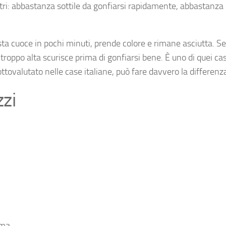
metri: abbastanza sottile da gonfiarsi rapidamente, abbastanza
sta cuoce in pochi minuti, prende colore e rimane asciutta. Se
troppo alta scurisce prima di gonfiarsi bene. È uno di quei casi
ovalutato nelle case italiane, può fare davvero la differenz
zzi
rma