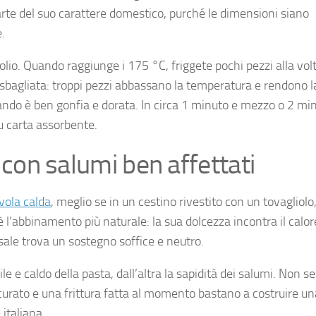
parte del suo carattere domestico, purché le dimensioni siano
.
olio. Quando raggiunge i 175 °C, friggete pochi pezzi alla vol
 sbagliata: troppi pezzi abbassano la temperatura e rendono l
uando è ben gonfia e dorata. In circa 1 minuto e mezzo o 2 min
u carta assorbente.
, con salumi ben affettati
avola calda
, meglio se in un cestino rivestito con un tovagliolo
è l’abbinamento più naturale: la sua dolcezza incontra il calor
 sale trova un sostegno soffice e neutro.
e e caldo della pasta, dall’altra la sapidità dei salumi. Non s
 curato e una frittura fatta al momento bastano a costruire u
italiana.