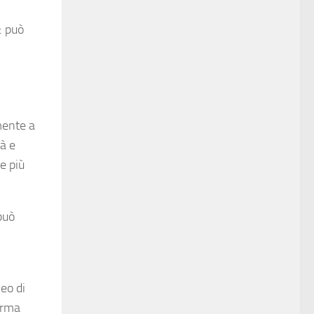
: può
lmente a
tà e
e più
può
.
eo di
forma