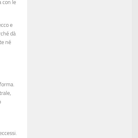
a con le
ecco e
erché dà
nte né
 forma.
trale,
o
eccessi.