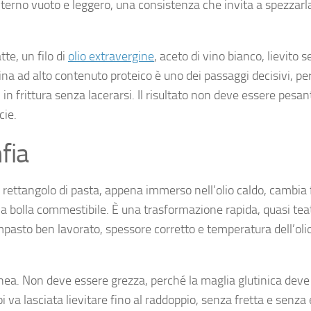
nterno vuoto e leggero, una consistenza che invita a spezzarl
tte, un filo di
olio extravergine
, aceto di vino bianco, lievito s
ina ad alto contenuto proteico è uno dei passaggi decisivi, p
i in frittura senza lacerarsi. Il risultato non deve essere pesa
cie.
nfia
 il rettangolo di pasta, appena immerso nell’olio caldo, cambia
ola bolla commestibile. È una trasformazione rapida, quasi tea
mpasto ben lavorato, spessore corretto e temperatura dell’oli
nea. Non deve essere grezza, perché la maglia glutinica deve
oi va lasciata lievitare fino al raddoppio, senza fretta e senza 