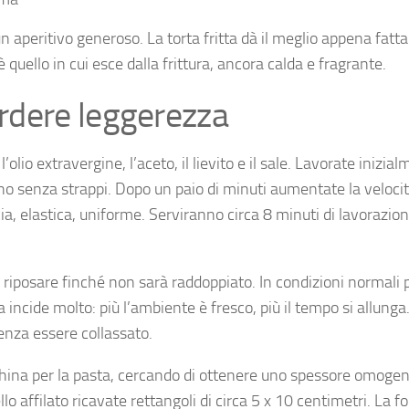
aperitivo generoso. La torta fritta dà il meglio appena fatta
uello in cui esce dalla frittura, ancora calda e fragrante.
rdere leggerezza
 l’olio extravergine, l’aceto, il lievito e il sale. Lavorate inizia
ino senza strappi. Dopo un paio di minuti aumentate la veloci
a, elastica, uniforme. Serviranno circa 8 minuti di lavorazion
o riposare finché non sarà raddoppiato. In condizioni normali 
incide molto: più l’ambiente è fresco, più il tempo si allunga
enza essere collassato.
china per la pasta, cercando di ottenere uno spessore omogen
llo affilato ricavate rettangoli di circa 5 x 10 centimetri. La 