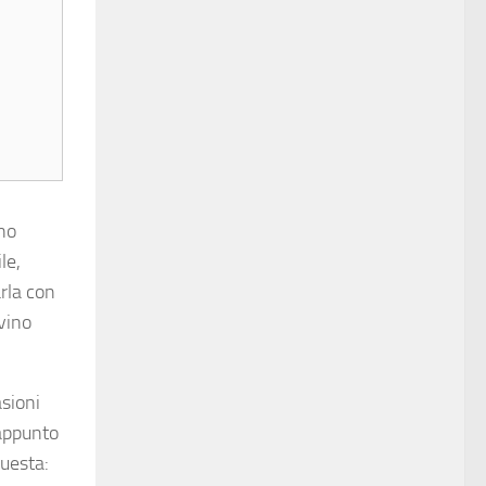
ano
le,
arla con
 vino
asioni
rappunto
questa: