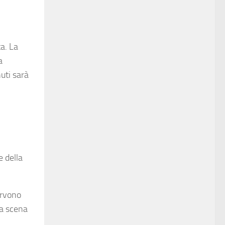
ta. La
a
uti sarà
,
e della
ervono
na scena