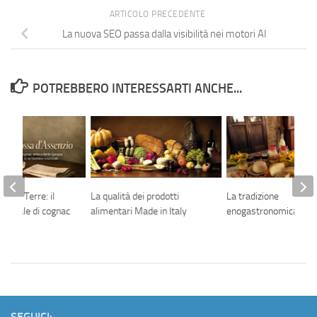
ARTICOLO PRECEDENTE
La nuova SEO passa dalla visibilità nei motori AI
POTREBBERO INTERESSARTI ANCHE...
t de Terre: il
La qualità dei prodotti
La tradizione
senziale di cognac
alimentari Made in Italy
enogastronomica abr
SEGUICI: