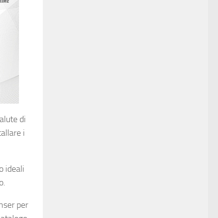
alute di
allare i
o ideali
o.
enser per