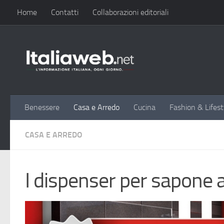
Home
Contatti
Collaborazioni editoriali
Sotto il contenuto
Benessere
Casa e Arredo
Cucina
Fashion & Lifest
CASA E ARREDO
I dispenser per sapone al