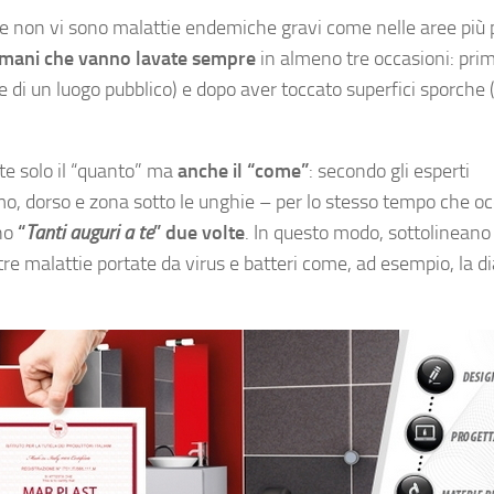
ve non vi sono malattie endemiche gravi come nelle aree più
e mani che vanno lavate sempre
in almeno tre occasioni: prim
se di un luogo pubblico) e dopo aver toccato superfici sporche 
te solo il “quanto” ma
anche il “come”
: secondo gli esperti
o, dorso e zona sotto le unghie – per lo stesso tempo che oc
no
“
Tanti auguri a te
” due volte
. In questo modo, sottolineano 
tre malattie portate da virus e batteri come, ad esempio, la d