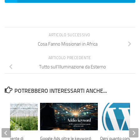
ARTICOLO SUCCESSIVO
Cosa Fanno Missionari in Africa
ARTICOLO PRECEDENTE
Tutto sull’Illuminazione da Esterno
POTREBBERO INTERESSARTI ANCHE...
n ambiente di
Google Ads oltre le keyword:
Ogni quanto conviene f