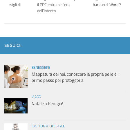
: i consigli di
il PPC entra nell’era
backup di WordPress
it
dell’intento
SEGUICI:
BENESSERE
Mappatura dei nei: conoscere la propria pelle è il
primo passo per proteggerla
VIAGGI
Natale a Perugia!
FASHION & LIFESTYLE