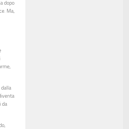
ea dopo
ace. Ma,
e
i
forme,
 dalla
diventa
i da
do,