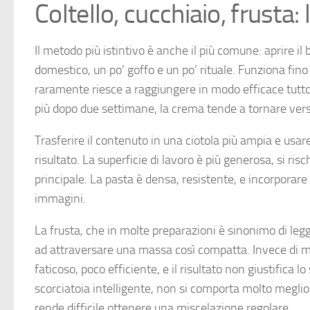
Coltello, cucchiaio, frusta
Il metodo più istintivo è anche il più comune: aprire il
domestico, un po’ goffo e un po’ rituale. Funziona fino
raramente riesce a raggiungere in modo efficace tutto i
più dopo due settimane, la crema tende a tornare vers
Trasferire il contenuto in una ciotola più ampia e usar
risultato. La superficie di lavoro è più generosa, si ris
principale. La pasta è densa, resistente, e incorporare
immagini.
La frusta, che in molte preparazioni è sinonimo di legge
ad attraversare una massa così compatta. Invece di m
faticoso, poco efficiente, e il risultato non giustifica
scorciatoia intelligente, non si comporta molto meglio:
rende difficile ottenere una miscelazione regolare.