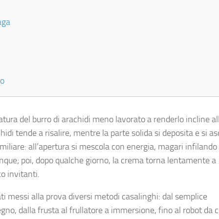
aga
to
natura del burro di arachidi meno lavorato a renderlo incline al
di tende a risalire, mentre la parte solida si deposita e si as
familiare: all’apertura si mescola con energia, magari infilando
unque; poi, dopo qualche giorno, la crema torna lentamente a
o invitanti.
ti messi alla prova diversi metodi casalinghi: dal semplice
gno, dalla frusta al frullatore a immersione, fino al robot da cu