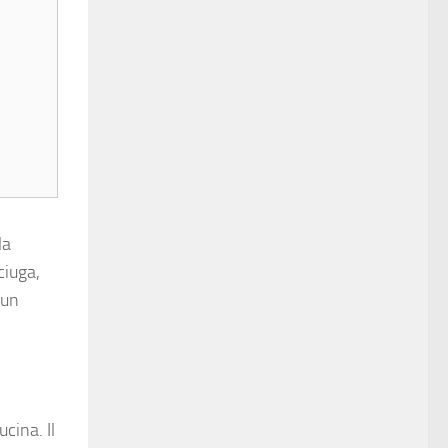
la
ciuga,
 un
cina. Il