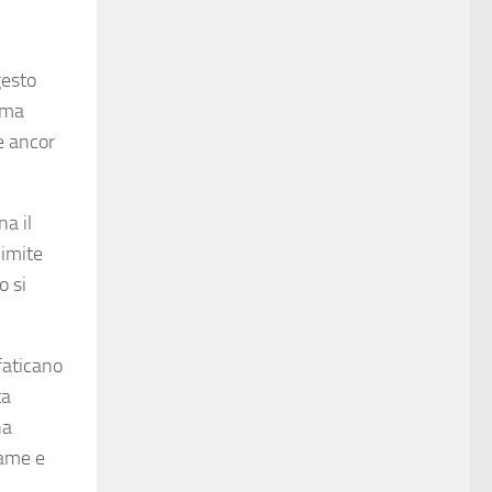
gesto
, ma
 e ancor
na il
limite
o si
 faticano
ta
na
lame e