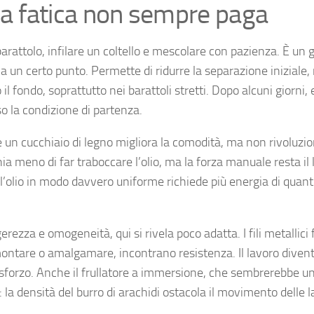
: la fatica non sempre paga
 barattolo, infilare un coltello e mescolare con pazienza. È un 
 a un certo punto. Permette di ridurre la separazione iniziale
l fondo, soprattutto nei barattoli stretti. Dopo alcuni giorni,
o la condizione di partenza.
e un cucchiaio di legno migliora la comodità, ma non rivoluzio
chia meno di far traboccare l’olio, ma la forza manuale resta il 
 l’olio in modo davvero uniforme richiede più energia di quant
rezza e omogeneità, qui si rivela poco adatta. I fili metallici
ontare o amalgamare, incontrano resistenza. Il lavoro diven
 lo sforzo. Anche il frullatore a immersione, che sembrerebbe u
 la densità del burro di arachidi ostacola il movimento delle 