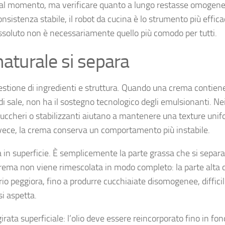
 al momento, ma verificare quanto a lungo restasse omogen
consistenza stabile, il robot da cucina è lo strumento più effic
ssoluto non è necessariamente quello più comodo per tutti.
 naturale si separa
uestione di ingredienti e struttura. Quando una crema contien
di sale, non ha il sostegno tecnologico degli emulsionanti. Ne
, zuccheri o stabilizzanti aiutano a mantenere una texture uni
invece, la crema conserva un comportamento più instabile.
ra in superficie. È semplicemente la parte grassa che si separa
rema non viene rimescolata in modo completo: la parte alta 
brio peggiora, fino a produrre cucchiaiate disomogenee, difficil
si aspetta.
irata superficiale: l’olio deve essere reincorporato fino in fon