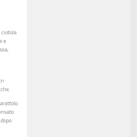
 ciotola
e e
ssa,
ri
cche.
barattolo
sensato
i dopo