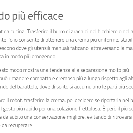
do più efficace
t da cucina. Trasferire il burro di arachidi nel bicchiere o nella
te l’olio consente di ottenere una crema più uniforme, stabil
escono dove gli utensili manuali faticano: attraversano la ma
assa in modo più omogeneo.
questo modo mostra una tendenza alla separazione molto più
uò rimanere compatto e cremoso più a lungo rispetto agli alt
ndo del barattolo, dove di solito si accumulano le parti più se
il robot, trasferire la crema, poi decidere se riportarla nel 
il gesto più rapido per una colazione frettolosa. È però il più 
 da subito una conservazione migliore, evitando di ritrovars
e da recuperare.