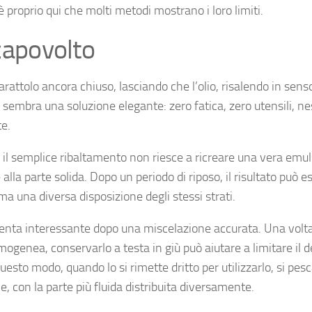
è proprio qui che molti metodi mostrano i loro limiti.
 capovolto
arattolo ancora chiuso, lasciando che l’olio, risalendo in sens
ia sembra una soluzione elegante: zero fatica, zero utensili, n
te.
 il semplice ribaltamento non riesce a ricreare una vera emul
lla parte solida. Dopo un periodo di riposo, il risultato può e
 una diversa disposizione degli stessi strati.
Diventa interessante dopo una miscelazione accurata. Una volta
mogenea, conservarlo a testa in giù può aiutare a limitare il 
questo modo, quando lo si rimette dritto per utilizzarlo, si pesc
 con la parte più fluida distribuita diversamente.