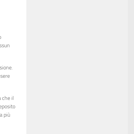
o
essun
sione.
ssere
 che il
deposito
a più