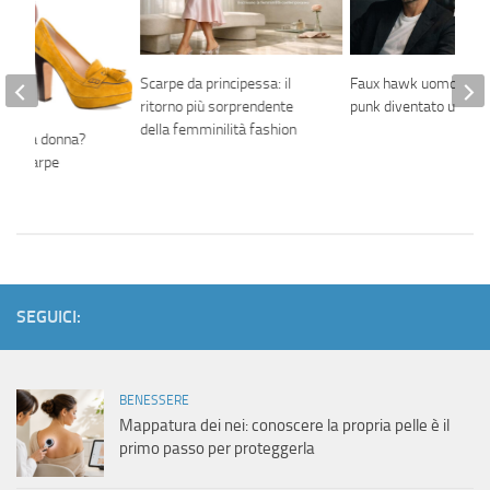
Scarpe da principessa: il
Faux hawk uomo: il tag
ritorno più sorprendente
punk diventato urban
della femminilità fashion
ire una donna?
he scarpe
SEGUICI:
BENESSERE
Mappatura dei nei: conoscere la propria pelle è il
primo passo per proteggerla