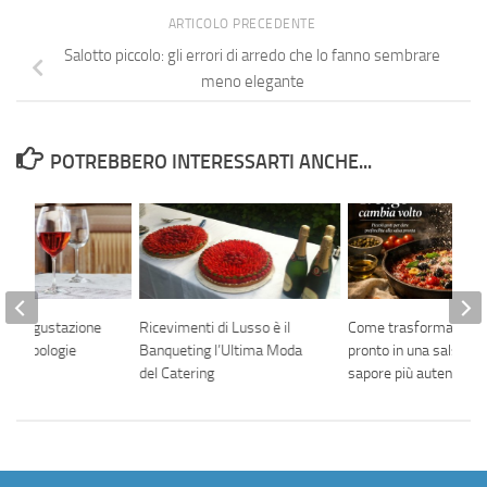
ARTICOLO PRECEDENTE
Salotto piccolo: gli errori di arredo che lo fanno sembrare
meno elegante
POTREBBERO INTERESSARTI ANCHE...
er la degustazione
Ricevimenti di Lusso è il
Come trasformare un
ante tipologie
Banqueting l’Ultima Moda
pronto in una salsa da
del Catering
sapore più autentico