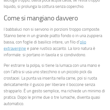
asciuga troppo, basta poca acqua calda; se resta troppo
liquido, si prolunga la cottura senza coperchio.
Come si mangiano davvero
I babbaluci non si servono in porzioni troppo composte.
Stanno bene in un grande piatto fondo o in una zuppiera
bassa, con foglie di basilico intere, un filo d’
olio
extravergine
e pane rustico accanto. La loro natura è
informale: si portano in tavola e si condividono.
Per estrarre la polpa, si tiene la lumaca con una mano e
con l’altra si usa uno stecchino o un piccolo pick da
crostacei. La punta va inserita nella carne, poi si ruota
delicatamente il guscio per liberare il boccone senza
strapparlo. È un gesto semplice, ma richiede un minimo di
pratica. Dopo le prime due o tre lumache, diventa quasi
automatico.