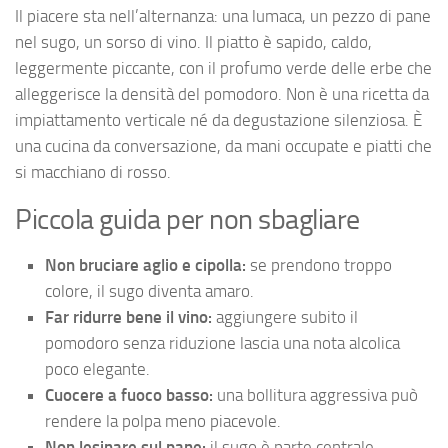
Il piacere sta nell’alternanza: una lumaca, un pezzo di pane
nel sugo, un sorso di vino. Il piatto è sapido, caldo,
leggermente piccante, con il profumo verde delle erbe che
alleggerisce la densità del pomodoro. Non è una ricetta da
impiattamento verticale né da degustazione silenziosa. È
una cucina da conversazione, da mani occupate e piatti che
si macchiano di rosso.
Piccola guida per non sbagliare
Non bruciare aglio e cipolla:
se prendono troppo
colore, il sugo diventa amaro.
Far ridurre bene il vino:
aggiungere subito il
pomodoro senza riduzione lascia una nota alcolica
poco elegante.
Cuocere a fuoco basso:
una bollitura aggressiva può
rendere la polpa meno piacevole.
Non lesinare sul pane:
il sugo è parte centrale