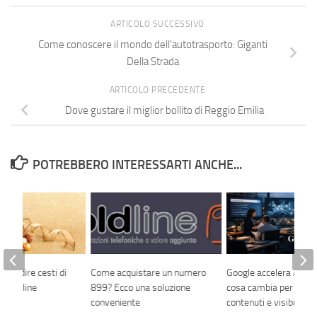
ARTICOLO SUCCESSIVO
Come conoscere il mondo dell’autotrasporto: Giganti
Della Strada
ARTICOLO PRECEDENTE
Dove gustare il miglior bollito di Reggio Emilia
POTREBBERO INTERESSARTI ANCHE...
 Spedire cesti di
Come acquistare un numero
Google accelera AI Mo
to Online
899? Ecco una soluzione
cosa cambia per SEO,
conveniente
contenuti e visibilità l