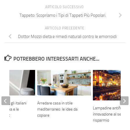
ARTICOLO SUCCESSIVO
Tappeto: Scopriamo i Tipi di Tappeti Più Popolari.
ARTICOLO PRECEDENTE
Dottor Mozzi dieta e rimedi naturali contro le emorroidi
POTREBBERO INTERESSARTI ANCHE...
gente, gli italiani
Arredare casa in stile
Lampadine antifurto:
o Alexa e le
mediterraneo: le idee da
innovazione al servizio
 smart
copiare
risparmio