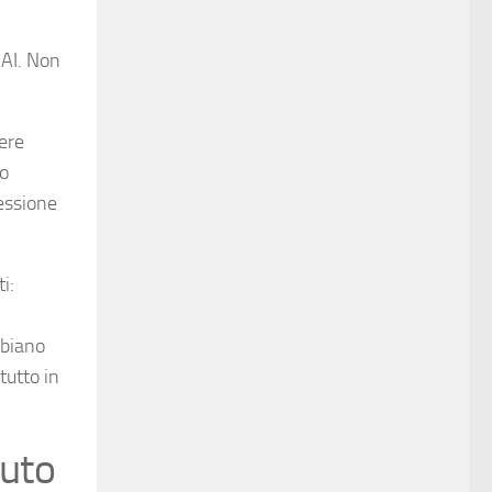
 AI. Non
ere
lo
nessione
i:
bbiano
tutto in
nuto