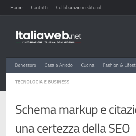
Home
Contatti
Collaborazioni editoriali
Sotto il contenuto
Benessere
Casa e Arredo
Cucina
Fashion & Lifest
TECNOLOGIA E BUSINESS
Schema markup e citazion
una certezza della SEO