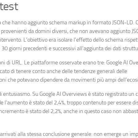
test
web che hanno aggiunto schema markup in formato JSON-LD. 
o, provenienti da domini diversi, che non avevano aggiunto 
intervento. L’obiettivo era isolare l’effetto dello schema rispe
 30 giorni precedenti e successivi all’aggiunta dei dati struttu
ni di URL. Le piattaforme osservate erano tre: Google AI Ov
cato di tenere conto anche delle tendenze generali delle
zioni che potevano dipendere da movimenti più ampi dell’eco
za di entusiasmo. Su Google AI Overviews è stato registrato un 
ode l’aumento è stato del 2,4%, troppo contenuto per essere di
’incremento è stato del 2,2%, anche in questo caso non abbas
o arrivati alla stessa conclusione generale: non emerge un im