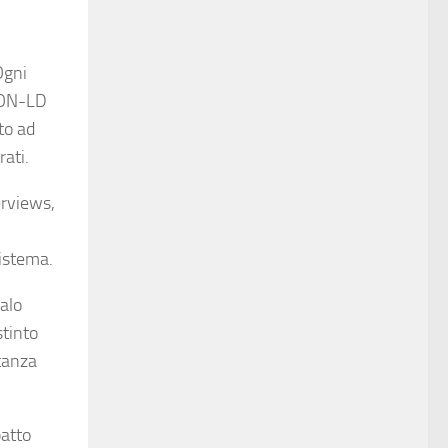
Ogni
JSON-LD
tto ad
rati.
erviews,
sistema.
calo
stinto
tanza
patto