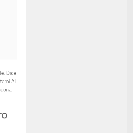
le. Dice
stemi AI
 buona
ro