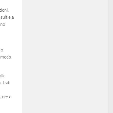
zioni,
sult e a
ano
 o
n modo
alle
I siti
tore di