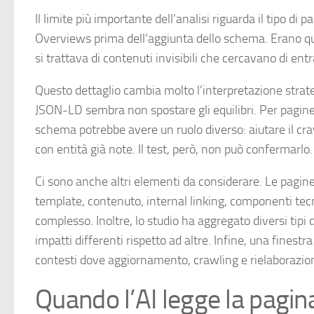
Il limite più importante dell’analisi riguarda il tipo d
Overviews prima dell’aggiunta dello schema. Erano qui
si trattava di contenuti invisibili che cercavano di entr
Questo dettaglio cambia molto l’interpretazione strate
JSON-LD sembra non spostare gli equilibri. Per pagine
schema potrebbe avere un ruolo diverso: aiutare il cr
con entità già note. Il test, però, non può confermarlo.
Ci sono anche altri elementi da considerare. Le pagi
template, contenuto, internal linking, componenti tecnic
complesso. Inoltre, lo studio ha aggregato diversi ti
impatti differenti rispetto ad altre. Infine, una finestr
contesti dove aggiornamento, crawling e rielaborazio
Quando l’AI legge la pagin