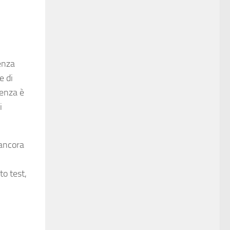
enza
e di
renza è
i
 ancora
to test,