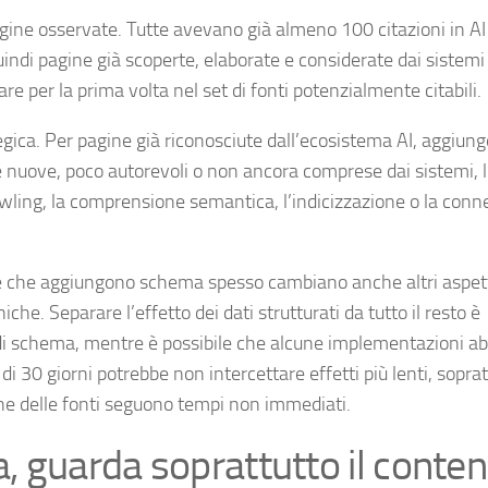
i pagine osservate. Tutte avevano già almeno 100 citazioni in AI
ndi pagine già scoperte, elaborate e considerate dai sistemi
are per la prima volta nel set di fonti potenzialmente citabili.
gica. Per pagine già riconosciute dall’ecosistema AI, aggiung
 nuove, poco autorevoli o non ancora comprese dai sistemi, 
awling, la comprensione semantica, l’indicizzazione o la con
ne che aggiungono schema spesso cambiano anche altri aspett
he. Separare l’effetto dei dati strutturati da tutto il resto è
pi di schema, mentre è possibile che alcune implementazioni a
a di 30 giorni potrebbe non intercettare effetti più lenti, soprat
ne delle fonti seguono tempi non immediati.
a, guarda soprattutto il conte