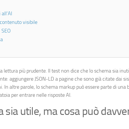
all’AI
 contenuto visibile
ti SEO
ca
lettura più prudente. Il test non dice che lo schema sia inuti
ssante: aggiungere JSON-LD a pagine che sono già citate dai si
. In altre parole, lo schema markup può essere parte di una
oia per entrare nelle risposte AI.
a sia utile, ma cosa può davve