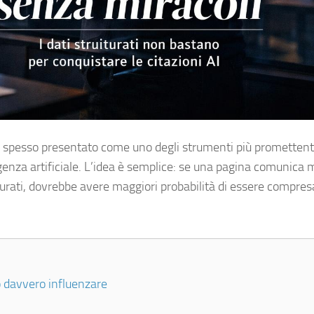
o spesso presentato come uno degli strumenti più promettent
ligenza artificiale. L’idea è semplice: se una pagina comunica m
turati, dovrebbe avere maggiori probabilità di essere compres
ò davvero influenzare