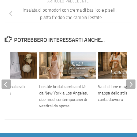
ARTICOLO PRECEDENTE
Insalata di pomodori con crema di basilico e piselli: il
piatto freddo che cambia l’estate
POTREBBERO INTERESSARTI ANCHE...
personalizzati
Lo stile bridal cambia città:
Saldi di fine maggio: l
sigenza
da New York a Los Angeles,
mappa dello stile esti
due modi contemporanei di
conta davvero
vestirsi da sposa