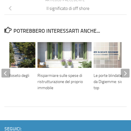
ARTICOLO PRECEDENTE
Il significato di off shore
POTREBBERO INTERESSARTI ANCHE...
ti a Roseto degli
Risparmiare sulle spese di
Le porte blindate in v
ristrutturazione del proprio
da Digiemme: sicurezz
immobile
top
SEGUICI: