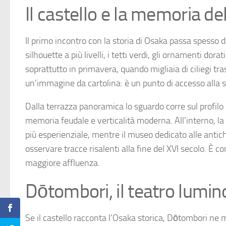
Il castello e la memoria d
Il primo incontro con la storia di Osaka passa spesso 
silhouette a più livelli, i tetti verdi, gli ornamenti do
soprattutto in primavera, quando migliaia di ciliegi tr
un’immagine da cartolina: è un punto di accesso alla sto
Dalla terrazza panoramica lo sguardo corre sul profi
memoria feudale e verticalità moderna. All’interno, l
più esperienziale, mentre il museo dedicato alle antich
osservare tracce risalenti alla fine del XVI secolo. È con
maggiore affluenza.
Dōtombori, il teatro lumino
Se il castello racconta l’Osaka storica, Dōtombori ne m