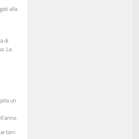
ati alla
a di
so. La
spita un
ell’anno.
ue torri