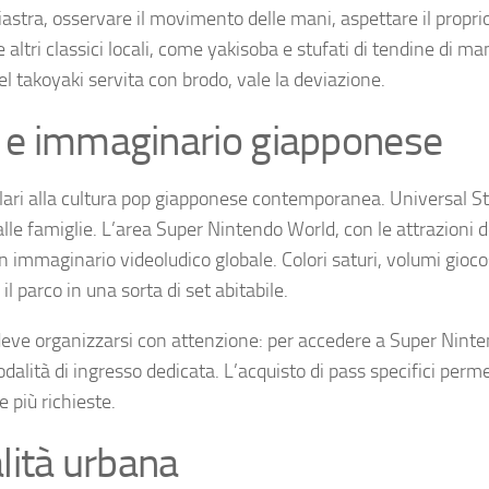
piastra, osservare il movimento delle mani, aspettare il propri
ltri classici locali, come yakisoba e stufati di tendine di ma
el takoyaki servita con brodo, vale la deviazione.
a e immaginario giapponese
lari alla cultura pop giapponese contemporanea. Universal S
lle famiglie. L’area Super Nintendo World, con le attrazioni 
 immaginario videoludico globale. Colori saturi, volumi gioco
l parco in una sorta di set abitabile.
deve organizzarsi con attenzione: per accedere a Super Nint
alità di ingresso dedicata. L’acquisto di pass specifici perme
 più richieste.
alità urbana