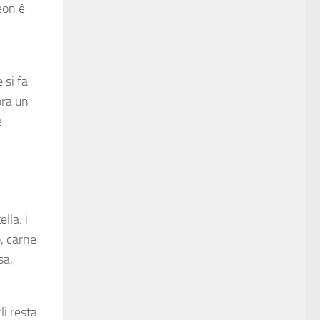
eon è
 si fa
pra un
e
lla: i
, carne
sa,
li resta