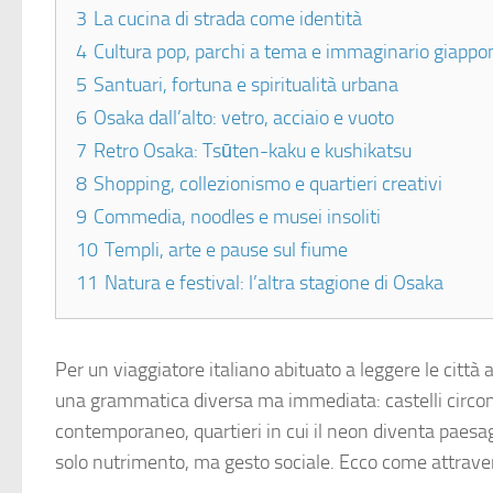
3
La cucina di strada come identità
4
Cultura pop, parchi a tema e immaginario giapp
5
Santuari, fortuna e spiritualità urbana
6
Osaka dall’alto: vetro, acciaio e vuoto
7
Retro Osaka: Tsūten-kaku e kushikatsu
8
Shopping, collezionismo e quartieri creativi
9
Commedia, noodles e musei insoliti
10
Templi, arte e pause sul fiume
11
Natura e festival: l’altra stagione di Osaka
Per un viaggiatore italiano abituato a leggere le città 
una grammatica diversa ma immediata: castelli circonda
contemporaneo, quartieri in cui il neon diventa paesagg
solo nutrimento, ma gesto sociale. Ecco come attraver