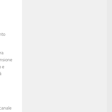
nto
ra
ensione
o e
i
 canale