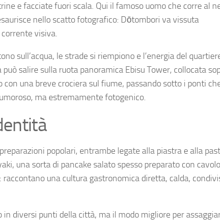
etrine e facciate fuori scala. Qui il famoso uomo che corre al n
esaurisce nello scatto fotografico: Dōtombori va vissuta
corrente visiva.
tono sull’acqua, le strade si riempiono e l’energia del quartiere
 può salire sulla ruota panoramica Ebisu Tower, collocata so
o con una breve crociera sul fiume, passando sotto i ponti ch
, rumoroso, ma estremamente fotogenico.
dentità
preparazioni popolari, entrambe legate alla piastra e alla paste
iyaki, una sorta di pancake salato spesso preparato con cavolo
a: raccontano una cultura gastronomica diretta, calda, condivi
 in diversi punti della città, ma il modo migliore per assaggiar