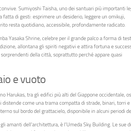
i convive. Sumiyoshi Taisha, uno dei santuari più importanti leg
 fatta di gesti: esprimere un desiderio, leggere un omikuji,
l rito resta quotidiano, accessibile, profondamente radicato.
mba Yasaka Shrine, celebre per il grande palco a forma di test
izione, allontana gli spiriti negativi e attira fortuna e succes
orprendenti della città, soprattutto perché appare quasi
iaio e vuoto
 Harukas, tra gli edifici più alti del Giappone occidentale, o
tà si distende come una trama compatta di strade, binari, torri e
terno sul bordo del grattacielo, disponibile in alcuni periodi d
 gli amanti dell’architettura, è l’Umeda Sky Building. Le sue d