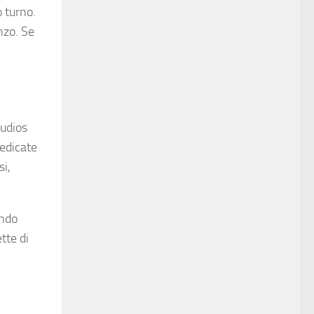
o turno.
nzo. Se
tudios
dedicate
si,
endo
tte di