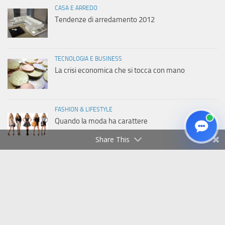
CASA E ARREDO
Tendenze di arredamento 2012
TECNOLOGIA E BUSINESS
La crisi economica che si tocca con mano
FASHION & LIFESTYLE
Quando la moda ha carattere
Share This
Copyright © 2011-2026 Italiaweb.net - Tutti i diritti riservati
Privacy Policy
|
Cookie Policy