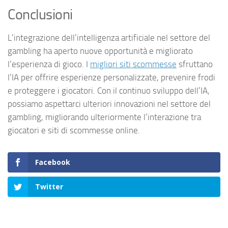
Conclusioni
L’integrazione dell’intelligenza artificiale nel settore del
gambling ha aperto nuove opportunità e migliorato
l’esperienza di gioco. I
migliori siti scommesse
sfruttano
l’IA per offrire esperienze personalizzate, prevenire frodi
e proteggere i giocatori. Con il continuo sviluppo dell’IA,
possiamo aspettarci ulteriori innovazioni nel settore del
gambling, migliorando ulteriormente l’interazione tra
giocatori e siti di scommesse online.
Facebook
Twitter