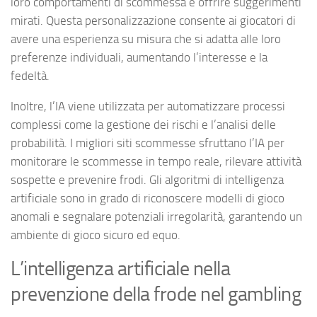
loro comportamenti di scommessa e offrire suggerimenti
mirati. Questa personalizzazione consente ai giocatori di
avere una esperienza su misura che si adatta alle loro
preferenze individuali, aumentando l’interesse e la
fedeltà.
Inoltre, l’IA viene utilizzata per automatizzare processi
complessi come la gestione dei rischi e l’analisi delle
probabilità. I migliori siti scommesse sfruttano l’IA per
monitorare le scommesse in tempo reale, rilevare attività
sospette e prevenire frodi. Gli algoritmi di intelligenza
artificiale sono in grado di riconoscere modelli di gioco
anomali e segnalare potenziali irregolarità, garantendo un
ambiente di gioco sicuro ed equo.
L’intelligenza artificiale nella
prevenzione della frode nel gambling