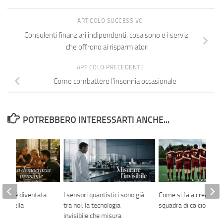
ARTICOLO SUCCESSIVO
Consulenti finanziari indipendenti: cosa sono e i servizi
che offrono ai risparmiatori
ARTICOLO PRECEDENTE
Come combattere l’insonnia occasionale
POTREBBERO INTERESSARTI ANCHE...
civile è diventata
I sensori quantistici sono già
Come si fa a creare u
onte della
tra noi: la tecnologia
squadra di calcio?
a
invisibile che misura