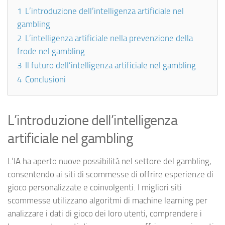
1
L’introduzione dell’intelligenza artificiale nel
gambling
2
L’intelligenza artificiale nella prevenzione della
frode nel gambling
3
Il futuro dell’intelligenza artificiale nel gambling
4
Conclusioni
L’introduzione dell’intelligenza
artificiale nel gambling
L’IA ha aperto nuove possibilità nel settore del gambling,
consentendo ai siti di scommesse di offrire esperienze di
gioco personalizzate e coinvolgenti. I migliori siti
scommesse utilizzano algoritmi di machine learning per
analizzare i dati di gioco dei loro utenti, comprendere i