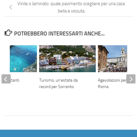
Vinile o laminato: quale pavimento scegliere per una casa
bella e vissuta
POTREBBERO INTERESSARTI ANCHE...
ia con tanti
Turismo, un’estate da
Agevolazioni per il tu
record per Sorrento
Roma