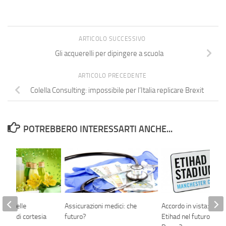
ARTICOLO SUCCESSIVO
Gli acquerelli per dipingere a scuola
ARTICOLO PRECEDENTE
Colella Consulting: impossibile per l’Italia replicare Brexit
POTREBBERO INTERESSARTI ANCHE...
iche delle
Assicurazioni medici: che
Accordo in vista: gli ar
 linee di cortesia
futuro?
Etihad nel futuro dell’