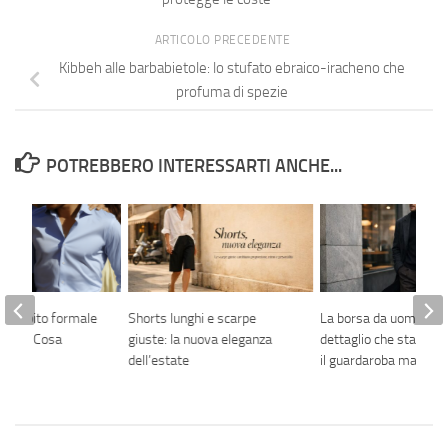
ARTICOLO PRECEDENTE
Kibbeh alle barbabietole: lo stufato ebraico-iracheno che
profuma di spezie
POTREBBERO INTERESSARTI ANCHE...
tra abito formale
Shorts lunghi e scarpe
La borsa da uomo è il
gante: Cosa
giuste: la nuova eleganza
dettaglio che sta cam
vvero
dell’estate
il guardaroba maschil