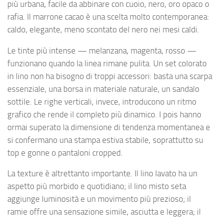
più urbana, facile da abbinare con cuoio, nero, oro opaco o
rafia. Il marrone cacao è una scelta molto contemporanea:
caldo, elegante, meno scontato del nero nei mesi caldi.
Le tinte più intense — melanzana, magenta, rosso —
funzionano quando la linea rimane pulita. Un set colorato
in lino non ha bisogno di troppi accessori: basta una scarpa
essenziale, una borsa in materiale naturale, un sandalo
sottile. Le righe verticali, invece, introducono un ritmo
grafico che rende il completo più dinamico. I pois hanno
ormai superato la dimensione di tendenza momentanea e
si confermano una stampa estiva stabile, soprattutto su
top e gonne o pantaloni cropped.
La texture è altrettanto importante. Il lino lavato ha un
aspetto più morbido e quotidiano; il lino misto seta
aggiunge luminosità e un movimento più prezioso; il
ramie offre una sensazione simile, asciutta e leggera; il