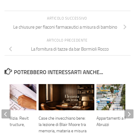
ARTICOLO SUCCESSIVO
Le chiusure per flaconi farmaceutici a misura di bambino
ARTICOLO PRECEDENTE
La fornitura di tazze da bar Bormioli Rocco
POTREBBERO INTERESSARTI ANCHE...
ne edilizia: Revit
Case che invecchiano bene:
Appartamenti a Roset
ure, Structure,
la lezione di Blair Moore tra
Abruzzi
memoria, materia e misura