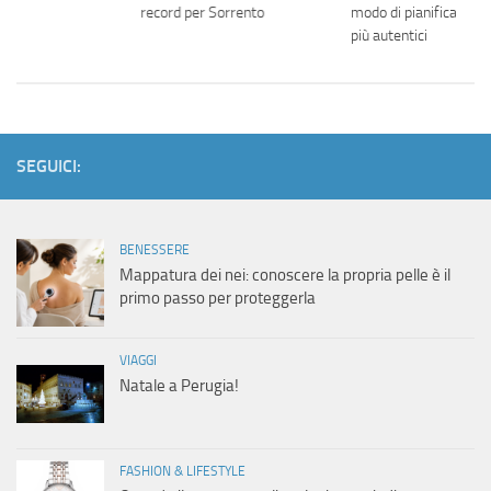
record per Sorrento
modo di pianificare vi
ondra
più autentici
SEGUICI:
BENESSERE
Mappatura dei nei: conoscere la propria pelle è il
primo passo per proteggerla
VIAGGI
Natale a Perugia!
FASHION & LIFESTYLE