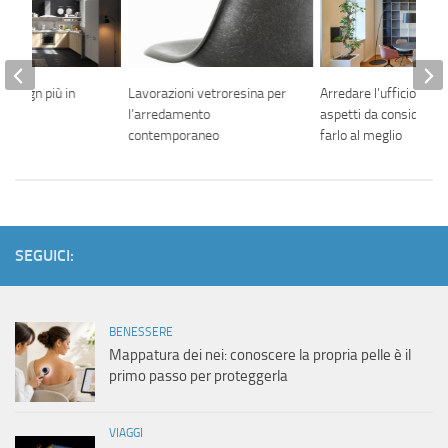
i design più in
Lavorazioni vetroresina per
Arredare l’ufficio: tutti
018
l’arredamento
aspetti da considerare
contemporaneo
farlo al meglio
SEGUICI:
BENESSERE
Mappatura dei nei: conoscere la propria pelle è il
primo passo per proteggerla
VIAGGI