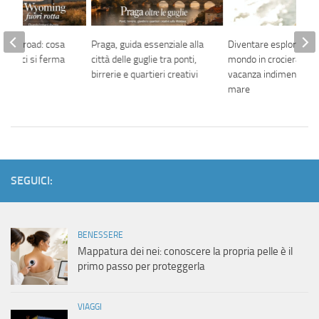
 the road: cosa
Praga, guida essenziale alla
Diventare esploratori 
ando ci si ferma
città delle guglie tra ponti,
mondo in crociera: un
birrerie e quartieri creativi
vacanza indimenticabi
mare
SEGUICI:
BENESSERE
Mappatura dei nei: conoscere la propria pelle è il
primo passo per proteggerla
VIAGGI