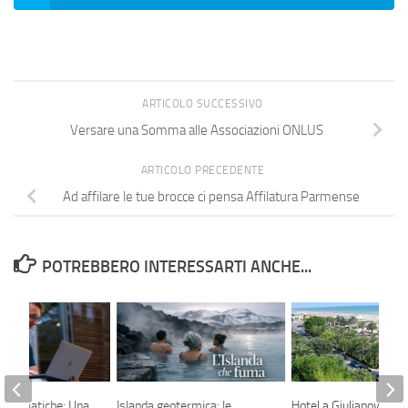
ARTICOLO SUCCESSIVO
Versare una Somma alle Associazioni ONLUS
ARTICOLO PRECEDENTE
Ad affilare le tue brocce ci pensa Affilatura Parmense
POTREBBERO INTERESSARTI ANCHE...
 Telematiche: Una
Islanda geotermica: le
Hotel a Giulianova Lid