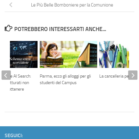
Le Più Belle Bomboniere per la Comunione
POTREBBERO INTERESSARTI ANCHE...
kup e AI Search:
Parma, ecco gli alloggi per gli
La cancelleria per uffi
ti strutturati non
studenti del Campus
ù per ottenere
SEGUICI: