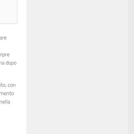
iare
empre
rma dopo
ito, con
rumento
nella