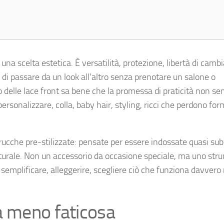
a scelta estetica. È versatilità, protezione, libertà di camb
à di passare da un look all’altro senza prenotare un salone o
o delle lace front sa bene che la promessa di praticità non s
 personalizzare, colla, baby hair, styling, ricci che perdono fo
ucche pre-stilizzate: pensate per essere indossate quasi sub
aturale. Non un accessorio da occasione speciale, ma uno st
 semplificare, alleggerire, scegliere ciò che funziona davvero 
a meno faticosa