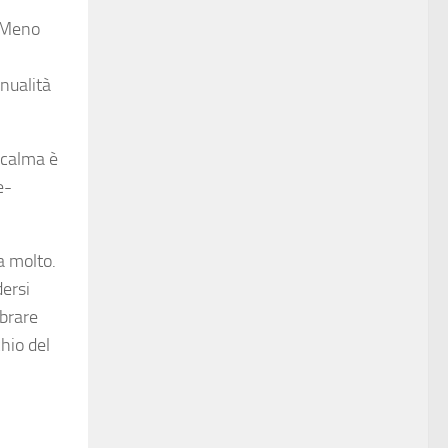
. Meno
nualità
n calma è
e-
a molto.
dersi
mbrare
chio del