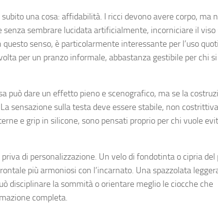
ubito una cosa: affidabilità. I ricci devono avere corpo, ma 
uce senza sembrare lucidata artificialmente, incorniciare il vis
n questo senso, è particolarmente interessante per l’uso quot
olta per un pranzo informale, abbastanza gestibile per chi 
sa può dare un effetto pieno e scenografico, ma se la costruz
e. La sensazione sulla testa deve essere stabile, non costrittiva.
nterne e grip in silicone, sono pensati proprio per chi vuole evi
riva di personalizzazione. Un velo di fondotinta o cipria del 
o frontale più armoniosi con l’incarnato. Una spazzolata legger
 può disciplinare la sommità o orientare meglio le ciocche che
formazione completa.