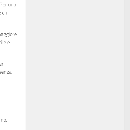
 Per una
 e i
 maggiore
ile e
er
 senza
amo,