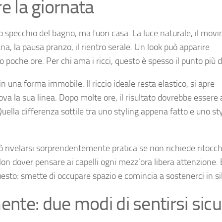
re la giornata
o specchio del bagno, ma fuori casa. La luce naturale, il mov
na, la pausa pranzo, il rientro serale. Un look può apparire
poche ore. Per chi ama i ricci, questo è spesso il punto più d
una forma immobile. Il riccio ideale resta elastico, si apre
ova la sua linea. Dopo molte ore, il risultato dovrebbe essere
Quella differenza sottile tra uno styling appena fatto e uno st
uò rivelarsi sorprendentemente pratica se non richiede ritocch
Non dover pensare ai capelli ogni mezz’ora libera attenzione. 
sto: smette di occupare spazio e comincia a sostenerci in si
ente: due modi di sentirsi sic