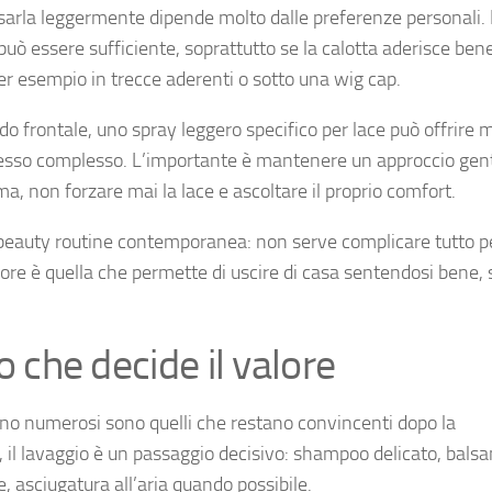
issarla leggermente dipende molto dalle preferenze personali.
può essere sufficiente, soprattutto se la calotta aderisce bene
per esempio in trecce aderenti o sotto una wig cap.
do frontale, uno spray leggero specifico per lace può offrire
ocesso complesso. L’importante è mantenere un approccio gent
, non forzare mai la lace e ascoltare il proprio comfort.
la beauty routine contemporanea: non serve complicare tutto p
liore è quella che permette di uscire di casa sentendosi bene,
io che decide il valore
eno numerosi sono quelli che restano convincenti dopo la
, il lavaggio è un passaggio decisivo: shampoo delicato, bals
, asciugatura all’aria quando possibile.