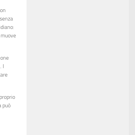
non
o senza
idiano:
si muove
ione
 I
tare
proprio
a può