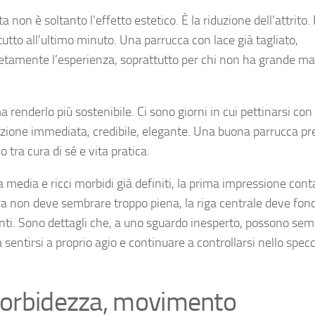
a non è soltanto l’effetto estetico. È la riduzione dell’attrito
utto all’ultimo minuto. Una parrucca con lace già tagliato,
letamente l’esperienza, soprattutto per chi non ha grande ma
ma renderlo più sostenibile. Ci sono giorni in cui pettinarsi co
luzione immediata, credibile, elegante. Una buona parrucca pr
 tra cura di sé e vita pratica.
a media e ricci morbidi già definiti, la prima impressione cont
ura non deve sembrare troppo piena, la riga centrale deve fon
enti. Sono dettagli che, a uno sguardo inesperto, possono se
tra sentirsi a proprio agio e continuare a controllarsi nello spec
 morbidezza, movimento