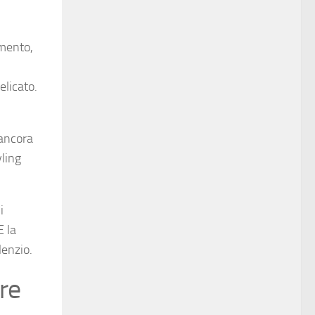
imento,
elicato.
 ancora
yling
i
E la
lenzio.
ure