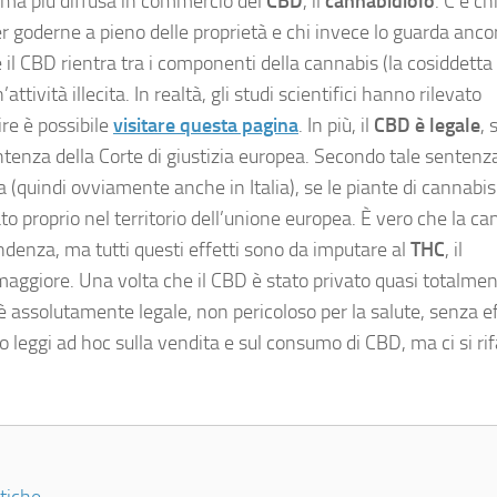
orma più diffusa in commercio del
CBD
, il
cannabidiolo
. C’è ch
r goderne a pieno delle proprietà e chi invece lo guarda anco
 il CBD rientra tra i componenti della cannabis (la cosiddetta
tività illecita. In realtà, gli studi scientifici hanno rilevato
re è possibile
visitare questa pagina
. In più, il
CBD è legale
, 
ntenza della Corte di giustizia europea. Secondo tale sentenza
 (quindi ovviamente anche in Italia), se le piante di cannabis
ato proprio nel territorio dell’unione europea. È vero che la c
pendenza, ma tutti questi effetti sono da imputare al
THC
, il
maggiore. Una volta che il CBD è stato privato quasi totalmen
assolutamente legale, non pericoloso per la salute, senza ef
o leggi ad hoc sulla vendita e sul consumo di CBD, ma ci si rif