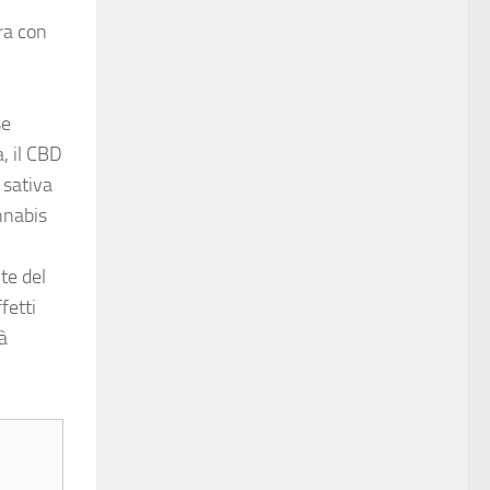
i
ra con
se
, il CBD
 sativa
annabis
te del
fetti
à