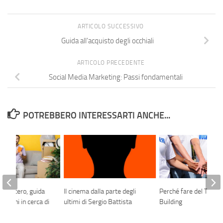
ARTICOLO SUCCESSIVO
Guida all’acquisto degli occhiali
ARTICOLO PRECEDENTE
Social Media Marketing: Passi fondamentali
POTREBBERO INTERESSARTI ANCHE...
all’estero, guida
Il cinema dalla parte degli
Perché fare del Team
italiani in cerca di
ultimi di Sergio Battista
Building