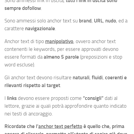
Sono ammessi link in uscita,
tutti i link in uscita sono
sempre dofollow
.
Sono ammessi solo anchor text su
brand
,
URL
,
nudo
, ed a
carattere
navigazionale
.
Anchor text di tipo
manipolativo
, ovvero anchor text
contenenti le keywords, per essere approvati devono
essere formati da
almeno 5 parole
(preposizioni e stop
word escluse).
Gli anchor text devono risultare
naturali
,
fluidi
,
coerenti e
rilevanti rispetto al target
.
I
links
devono essere proposti come
“consigli”
dati al
lettore, grazie ai quali potrà approfondire quanto indicato
nei testi di ancoraggio.
Ricordate che l’
anchor text perfetto
è quello che, prima