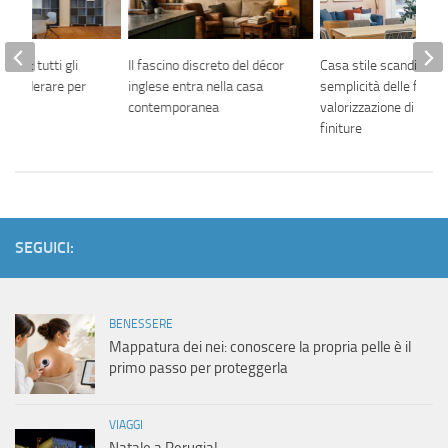
ficio: tutti gli
Il fascino discreto del décor
Casa stile scandinavo
considerare per
inglese entra nella casa
semplicità delle forme
glio
contemporanea
valorizzazione di mater
finiture
SEGUICI:
BENESSERE
Mappatura dei nei: conoscere la propria pelle è il
primo passo per proteggerla
VIAGGI