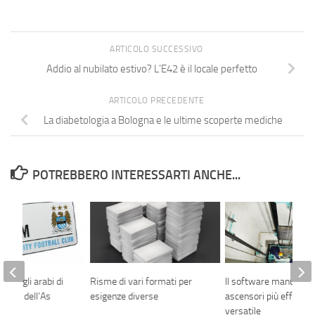
ARTICOLO SUCCESSIVO
Addio al nubilato estivo? L’E42 è il locale perfetto
ARTICOLO PRECEDENTE
La diabetologia a Bologna e le ultime scoperte mediche
POTREBBERO INTERESSARTI ANCHE...
ista: gli arabi di
Risme di vari formati per
Il software manutenz
futuro dell’As
esigenze diverse
ascensori più efficient
versatile