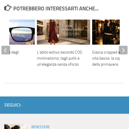
POTREBBERO INTERESSARTI ANCHE...
cquisto degli
L’abito estivo secondo COS:
Giacca cropped e pant
minimalismo, tagli puliti e
vita bassa: la coppia p
un’eleganza senza sforzo
della primavera
SEGUICI:
BENESSERE