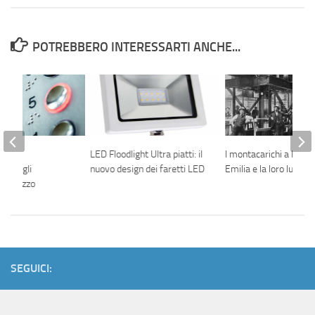
POTREBBERO INTERESSARTI ANCHE...
one e
LED Floodlight Ultra piatti: il
I montacarichi a Regg
to degli
nuovo design dei faretti LED
Emilia e la loro lunga 
ad Arezzo
SEGUICI: