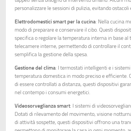
tappeti senza bisogno di intervento umano. Alcuni mod
personalizzare le sessioni di pulizia, evitando ostaco
Elettrodomestici smart per la cucina
: Nella cucina m
modo di preparare e conservare il cibo. Questi disposi
specifica o regolare la temperatura interna in base al t
telecamere interne, permettendo di controllare il c
semplifica la gestione della spesa.
Gestione del clima
: I termostati intelligenti e i siste
temperatura domestica in modo preciso e efficiente. Gra
di essere controllati a distanza, questi dispositivi ga
nel contempo i consumi energetici.
Videosorveglianza smart
: I sistemi di videosorvegli
Dotati di rilevamento del movimento, visione notturna 
di attività sospette, questi dispositivi offrono una tran
permettono di monitorare la casa in ogni momento, an