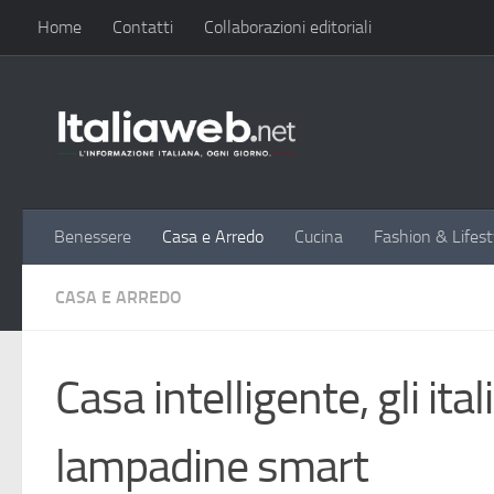
Home
Contatti
Collaborazioni editoriali
Sotto il contenuto
Benessere
Casa e Arredo
Cucina
Fashion & Lifest
CASA E ARREDO
Casa intelligente, gli ita
lampadine smart