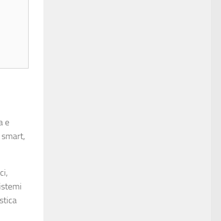
a e
o smart,
ci,
istemi
stica