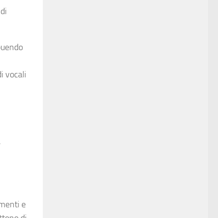
 di
ibuendo
i vocali
a
imenti e