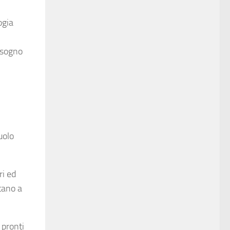
ogia
n sogno
uolo
ri ed
utano a
 pronti