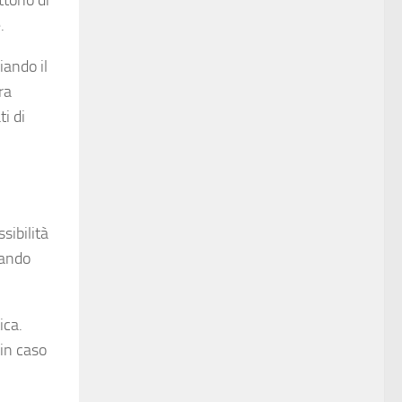
ttono di
.
iando il
ra
i di
sibilità
zando
ica.
 in caso