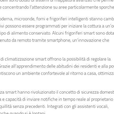
elli sono dotati di sistemi di mappatura avanzati che perme
li e concentrando l’attenzione su aree particolarmente sporche
oderna, microonde, forni e frigoriferi intelligenti stanno camb
tivi possono essere programmati per iniziare la cottura a un’o
ipo di alimento conservato. Alcuni frigoriferi smart sono dotat
ontenuto da remoto tramite smartphone, un’innovazione che
mi di climatizzazione smart offrono la possibilità di regolare la
zie all’apprendimento delle abitudini dei residenti e alla pos
rantiscono un ambiente confortevole al ritorno a casa, ottimiz
anza smart hanno rivoluzionato il concetto di sicurezza domest
e capacità di inviare notifiche in tempo reale al proprietario
quillità senza precedenti. Integrati con gli assistenti vocali,
che quando si è lontani.