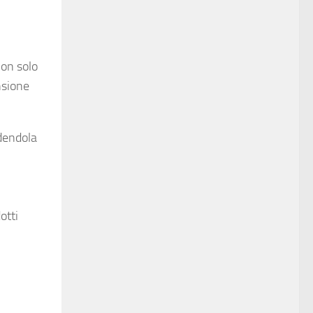
non solo
nsione
ndendola
otti