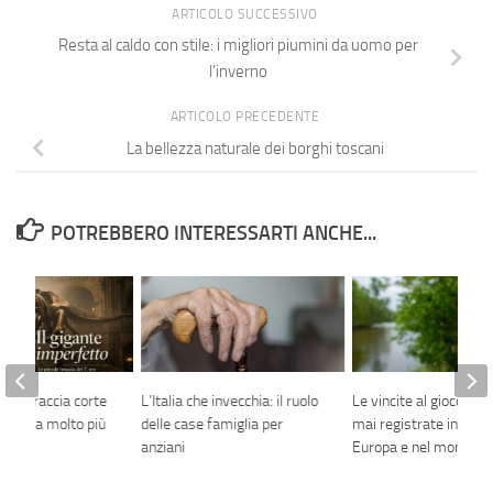
ARTICOLO SUCCESSIVO
Resta al caldo con stile: i migliori piumini da uomo per
l’inverno
ARTICOLO PRECEDENTE
La bellezza naturale dei borghi toscani
POTREBBERO INTERESSARTI ANCHE...
delle braccia corte
L’Italia che invecchia: il ruolo
Le vincite al gioco più 
racconta molto più
delle case famiglia per
mai registrate in Italia,
ione
anziani
Europa e nel mondo